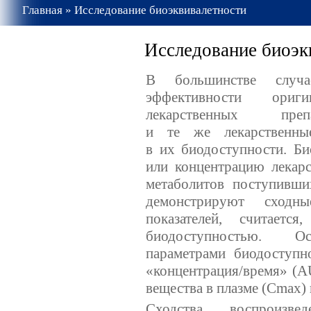
Главная
»
Исследование биоэквивалетности
Исследование биоэк
В большинстве случа
эффективности ориг
лекарственных пр
и те же лекарственны
в их биодоступности. Би
или концентрацию лекарс
метаболитов поступивши
демонстрируют сходны
показателей, считает
биодоступностью. Ос
параметрами биодоступн
«концентрация/время» (A
вещества в плазме (Сmax)
Сходства воспроизв