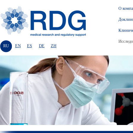
О комп
Доклини
Клиниче
Исследо
RU
EN
ES
DE
ZH